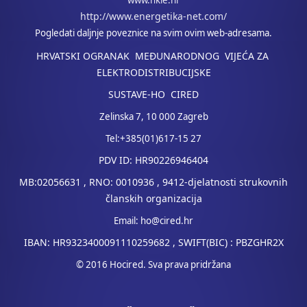
www.hkie.hr
http://www.energetika-net.com/
Pogledati daljnje poveznice na svim ovim web-adresama.
HRVATSKI OGRANAK MEĐUNARODNOG VIJEĆA ZA
ELEKTRODISTRIBUCIJSKE
SUSTAVE-HO CIRED
Zelinska 7, 10 000 Zagreb
Tel:+385(01)617-15 27
PDV ID: HR90226946404
MB:02056631 , RNO: 0010936 , 9412-djelatnosti strukovnih
članskih organizacija
Email:
ho@cired.hr
IBAN: HR9323400091110259682 , SWIFT(BIC) : PBZGHR2X
© 2016 Hocired. Sva prava pridržana