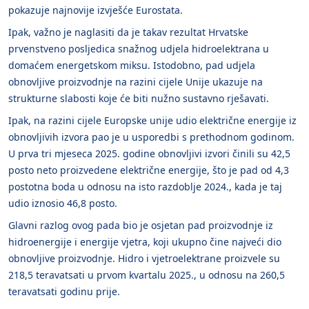
pokazuje najnovije izvješće Eurostata.
Ipak, važno je naglasiti da je takav rezultat Hrvatske
prvenstveno posljedica snažnog udjela hidroelektrana u
domaćem energetskom miksu. Istodobno, pad udjela
obnovljive proizvodnje na razini cijele Unije ukazuje na
strukturne slabosti koje će biti nužno sustavno rješavati.
Ipak, na razini cijele Europske unije udio električne energije iz
obnovljivih izvora pao je u usporedbi s prethodnom godinom.
U prva tri mjeseca 2025. godine obnovljivi izvori činili su 42,5
posto neto proizvedene električne energije, što je pad od 4,3
postotna boda u odnosu na isto razdoblje 2024., kada je taj
udio iznosio 46,8 posto.
Glavni razlog ovog pada bio je osjetan pad proizvodnje iz
hidroenergije i energije vjetra, koji ukupno čine najveći dio
obnovljive proizvodnje. Hidro i vjetroelektrane proizvele su
218,5 teravatsati u prvom kvartalu 2025., u odnosu na 260,5
teravatsati godinu prije.