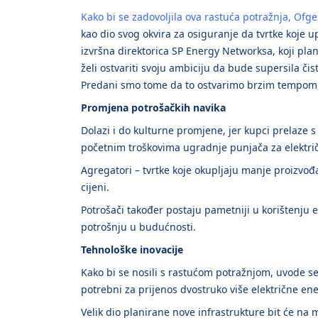
Kako bi se zadovoljila ova rastuća potražnja, Ofg
kao dio svog okvira za osiguranje da tvrtke koje 
izvršna direktorica SP Energy Networksa, koji pla
želi ostvariti svoju ambiciju da bude supersila čis
Predani smo tome da to ostvarimo brzim tempom, 
Promjena potrošačkih navika
Dolazi i do kulturne promjene, jer kupci prelaze 
početnim troškovima ugradnje punjača za električ
Agregatori – tvrtke koje okupljaju manje proizvođa
cijeni.
Potrošači također postaju pametniji u korištenju e
potrošnju u budućnosti.
Tehnološke inovacije
Kako bi se nosili s rastućom potražnjom, uvode se
potrebni za prijenos dvostruko više električne en
Velik dio planirane nove infrastrukture bit će na