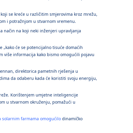
e koji se kreće u različitim smjerovima kroz mrežu,
udom i potražnjom u stvarnom vremenu.
 način na koji neki inženjeri upravljanja
te „kako će se potencijalno tisuće domaćih
nam više informacija kako bismo omogućili pojavu
rennan, direktorica pametnih rješenja u
dima da odaberu kada će koristiti svoju energiju,
reže. Korištenjem umjetne inteligencije
ijom u stvarnom okruženju, pomažući u
a solarnim farmama omogućilo
dinamičko