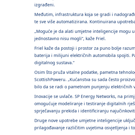
izgrađeni.
Međutim, infrastruktura koja se gradi i nadograđuje
te sve više automatizirana. Kontinuirana upotre
„Moguće je da alati umjetne inteligencije mogu uo
jednostavno nisu mogli“, kaže Friel.
Friel kaže da postoji i prostor za puno bolje razu
baterija i milijuni električnih automobila spojit
digitalnog sustava.“
Osim što pruža vitalne podatke, pametna tehnolog
ScottishPoweru. „Kućanstva su sada često proizvođ
bilo da se radi o pametnom punjenju električnih vo
Inovacije se uvlače. SP Energy Networks, na primje
omogućuje modeliranje i testiranje digitalnih r
sprječavanju prekida i identificiranju najučinkovi
Druge nove upotrebe umjetne inteligencije uključ
prilagođavanje različitim uvjetima osvjetljenja i