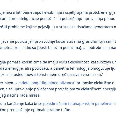
 mora biti pametnija, fleksibilnija i osjetljivija na protok energij
ba umjetne inteligencije pomoći će u poboljšanju upravljanja pon
čiti probleme koji se pojavljuju u sustavu s tisućama generatora na
mijevanje potrošnje i proizvodnje kućanstava na granularnoj razini 
i. Pametna brojila dio su [opskrbe ovim podacima], ali potrebne su 
ija pomaže korisnicima da imaju veću fleksibilnost, kaže Rozlyn B
ači energije, ali i potrošači, a pametna tehnologija omogućuje lju
zila ili uštedi novca korištenjem uređaja izvan vršnih sati.“
r, stvorio je
detaljnog "digitalnog blizanca"
britanske električne m
ješenja za upravljanje povećanom potražnjom za električnom energ
tijeg načina rada mreže.
uju korištenje kako bi
se pojedinačnim fotonaponskim panelima n
 točno pronalaženje optimalne radne točke.