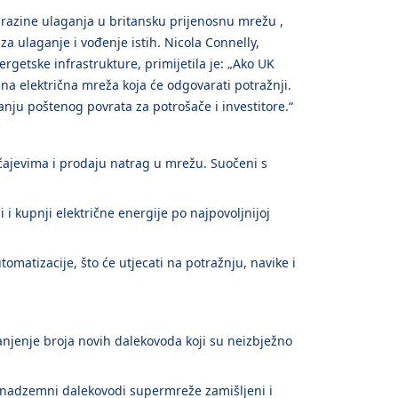
 razine ulaganja u britansku prijenosnu mrežu ,
a ulaganje i vođenje istih. Nicola Connelly,
rgetske infrastrukture, primijetila je: „Ako UK
ebna električna mreža koja će odgovarati potražnji.
ju poštenog povrata za potrošače i investitore.“
učajevima i prodaju natrag u mrežu. Suočeni s
 i kupnji električne energije po najpovoljnijoj
omatizacije, što će utjecati na potražnju, navike i
anjenje broja novih dalekovoda koji su neizbježno
su nadzemni dalekovodi supermreže zamišljeni i