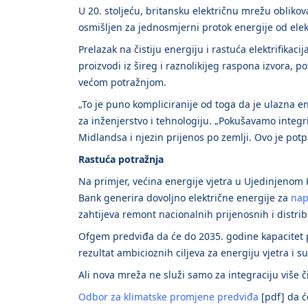
U 20. stoljeću, britansku električnu mrežu obliko
osmišljen za jednosmjerni protok energije od elekt
Prelazak na čistiju energiju i rastuća elektrifika
proizvodi iz šireg i raznolikijeg raspona izvora,
većom potražnjom.
„To je puno kompliciranije od toga da je ulazna ene
za inženjerstvo i tehnologiju. „Pokušavamo integr
Midlandsa i njezin prijenos po zemlji. Ovo je po
Rastuća potražnja
Na primjer, većina energije vjetra u Ujedinjenom 
Bank generira dovoljno električne energije za
nap
zahtijeva remont nacionalnih prijenosnih i distrib
Ofgem predviđa da će do 2035. godine kapacitet p
rezultat ambicioznih ciljeva za energiju vjetra i s
Ali nova mreža ne služi samo za integraciju više
Odbor za klimatske promjene predviđa
[pdf] da ć