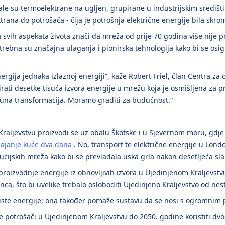
vale su termoelektrane na ugljen, grupirane u industrijskim središti
rana do potrošača - čija je potrošnja električne energije bila skrom
cija svih aspekata života znači da mreža od prije 70 godina više nije
 potrebna su značajna ulaganja i pionirska tehnologija kako bi se os
rgija jednaka izlaznoj energiji“, kaže Robert Friel, član Centra za od
irati desetke tisuća izvora energije u mrežu koja je osmišljena za
tpuna transformacija. Moramo graditi za budućnost.“
Kraljevstvu proizvodi se uz obalu Škotske i u Sjevernom moru, gdje
ajanje kuće dva dana
. No, transport te električne energije u Lond
ucijskih mreža kako bi se prevladala uska grla nakon desetljeća sla
roizvodnje energije iz obnovljivih izvora u Ujedinjenom Kraljevstv
unca, što bi uvelike trebalo osloboditi Ujedinjeno Kraljevstvo od nes
 čiste energije; ona također pomaže sustavu da se nosi s ogromnim
e potrošači u Ujedinjenom Kraljevstvu do 2050. godine koristiti dvos