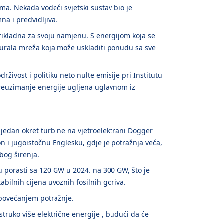
ma. Nekada vodeći svjetski sustav bio je
na i predvidljiva.
 prikladna za svoju namjenu. S energijom koja se
igurala mreža koja može uskladiti ponudu sa sve
rživost i politiku neto nulte emisije pri Institutu
 preuzimanje energije ugljena uglavnom iz
 jedan okret turbine na vjetroelektrani Dogger
on i jugoistočnu Englesku, gdje je potražnja veća,
bog širenja.
u porasti sa 120 GW u 2024. na 300 GW, što je
tabilnih cijena uvoznih fosilnih goriva.
 povećanjem potražnje.
truko više električne energije , budući da će