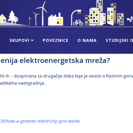
A
SKUPOVI
POVEZNICE
O NAMA
STUDIJSKI 
lenija elektroenergetska mreža?
0-ih – dizajnirana za drugačije doba koje je ovisilo o fosilnim gori
 radikalna nadogradnja.
0/how-a-greener-electricity-grid-works