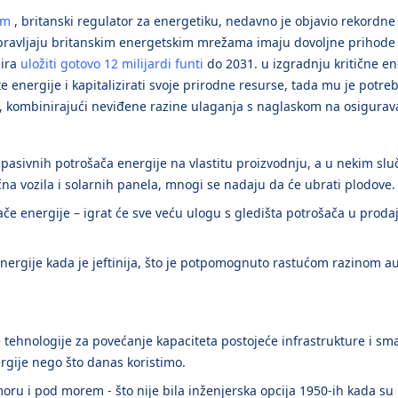
em
, britanski regulator za energetiku, nedavno je objavio rekordne
upravljaju britanskim energetskim mrežama imaju dovoljne prihode z
nira
uložiti gotovo 12 milijardi funti
do 2031. u izgradnju kritične ene
te energije i kapitalizirati svoje prirodne resurse, tada mu je potr
kombinirajući neviđene razine ulaganja s naglaskom na osiguravan
s pasivnih potrošača energije na vlastitu proizvodnju, a u nekim sl
na vozila i solarnih panela, mnogi se nadaju da će ubrati plodove.
če energije – igrat će sve veću ulogu s gledišta potrošača u prodaji
nergije kada je jeftinija, što je potpomognuto rastućom razinom aut
 tehnologije za povećanje kapaciteta postojeće infrastrukture i sm
ergije nego što danas koristimo.
 moru i pod morem - što nije bila inženjerska opcija 1950-ih kada 