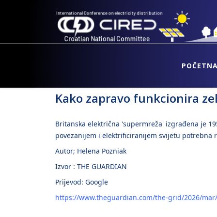
POČETN
Kako zapravo funkcionira ze
Britanska električna 'supermreža' izgrađena je 195
povezanijem i elektrificiranijem svijetu potrebna
Autor; Helena Pozniak
Izvor : THE GUARDIAN
Prijevod: Google
https://www.theguardian.com/the-grid/2026/mar/3