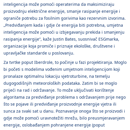
inteligencija može pomoći operaterima da maksimiziraju
proizvodnju električne energije, smanje rasipanje energije i
ograniče potrebu za fosilnim gorivima kao rezervnim izvorima.
„Predviđanjem kada i gdje će energija biti potrebna, umjetna
inteligencija može pomoći u izbjegavanju prekida i smanjenju
rasipanja energije“, kaže Justin Bates, suosnivač ESGmarka,
organizacije koja promiče i priznaje ekološke, društvene i
upravljačke standarde u poslovanju.
Za tvrtke poput Iberdrole, to počinje u fazi projektiranja. Moglo
bi početi s modelima vođenim umjetnom inteligencijom koji
pronalaze optimalnu lokaciju vjetroturbine, na temelju
dugogodišnjih meteoroloških podataka. Zatim bi se moglo
prijeći na rad i održavanje. To može uključivati ​​korištenje
algoritama za predviđanje problema s održavanjem prije nego
što se pojave ili predviđanje proizvodnje energije vjetra ili
sunca za svaki sat u danu. Poznavanje onoga što se proizvodi i
gdje može pomoći uravnotežiti mrežu, bilo preusmjeravanjem
energije, oslobađanjem pohranjene energije (poput