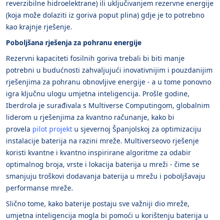
reverzibilne hidroelektrane) ili uključivanjem rezervne energije
(koja može dolaziti iz goriva poput plina) gdje je to potrebno
kao krajnje rješenje.
Poboljšana rješenja za pohranu energije
Rezervni kapaciteti fosilnih goriva trebali bi biti manje
potrebni u budućnosti zahvaljujući inovativnijim i pouzdanijim
rješenjima za pohranu obnovljive energije - a u tome ponovno
igra ključnu ulogu umjetna inteligencija. Prošle godine,
Iberdrola je surađivala s Multiverse Computingom, globalnim
liderom u rješenjima za kvantno računanje, kako bi
provela
pilot projekt
u sjevernoj Španjolskoj za optimizaciju
instalacije baterija na razini mreže. Multiverseovo rješenje
koristi kvantne i kvantno inspirirane algoritme za odabir
optimalnog broja, vrste i lokacija baterija u mreži - čime se
smanjuju troškovi dodavanja baterija u mrežu i poboljšavaju
performanse mreže.
Slično tome, kako baterije postaju sve važniji dio mreže,
umjetna inteligencija mogla bi pomoći u korištenju baterija u