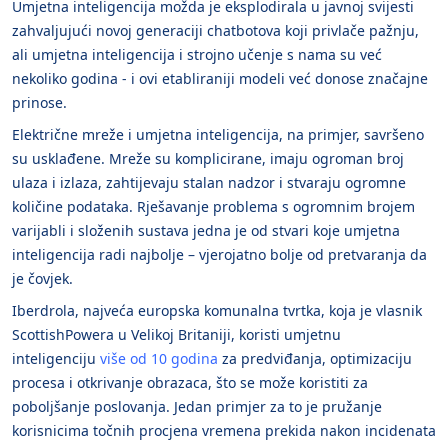
Umjetna inteligencija možda je eksplodirala u javnoj svijesti
zahvaljujući novoj generaciji chatbotova koji privlače pažnju,
ali umjetna inteligencija i strojno učenje s nama su već
nekoliko godina - i ovi etabliraniji modeli već donose značajne
prinose.
Električne mreže i umjetna inteligencija, na primjer, savršeno
su usklađene. Mreže su komplicirane, imaju ogroman broj
ulaza i izlaza, zahtijevaju stalan nadzor i stvaraju ogromne
količine podataka. Rješavanje problema s ogromnim brojem
varijabli i složenih sustava jedna je od stvari koje umjetna
inteligencija radi najbolje – vjerojatno bolje od pretvaranja da
je čovjek.
Iberdrola, najveća europska komunalna tvrtka, koja je vlasnik
ScottishPowera u Velikoj Britaniji, koristi umjetnu
inteligenciju
više od 10 godina
za predviđanja, optimizaciju
procesa i otkrivanje obrazaca, što se može koristiti za
poboljšanje poslovanja. Jedan primjer za to je pružanje
korisnicima točnih procjena vremena prekida nakon incidenata