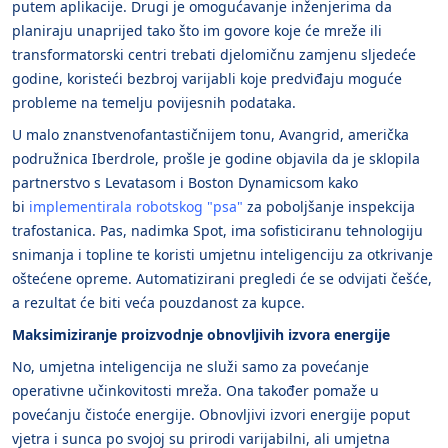
putem aplikacije. Drugi je omogućavanje inženjerima da
planiraju unaprijed tako što im govore koje će mreže ili
transformatorski centri trebati djelomičnu zamjenu sljedeće
godine, koristeći bezbroj varijabli koje predviđaju moguće
probleme na temelju povijesnih podataka.
U malo znanstvenofantastičnijem tonu, Avangrid, američka
podružnica Iberdrole, prošle je godine objavila da je sklopila
partnerstvo s Levatasom i Boston Dynamicsom kako
bi
implementirala robotskog "psa"
za poboljšanje inspekcija
trafostanica. Pas, nadimka Spot, ima sofisticiranu tehnologiju
snimanja i topline te koristi umjetnu inteligenciju za otkrivanje
oštećene opreme. Automatizirani pregledi će se odvijati češće,
a rezultat će biti veća pouzdanost za kupce.
Maksimiziranje proizvodnje obnovljivih izvora energije
No, umjetna inteligencija ne služi samo za povećanje
operativne učinkovitosti mreža. Ona također pomaže u
povećanju čistoće energije. Obnovljivi izvori energije poput
vjetra i sunca po svojoj su prirodi varijabilni, ali umjetna