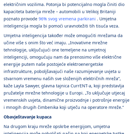
električnim vozilima. Potonja bi potencijalno mogla činiti dio
kapaciteta baterija mreže – automobili u Velikoj Britaniji
poznato provode
96% svog vremena parkirani
. Umjetna
inteligencija mogla bi pomoći uravnotežiti tih tisuća veza.
Umjetna inteligencija također može omogućiti mrežama da
učine više s onim što već imaju. „Inovativne mrežne
tehnologije, uključujući one temeljene na umjetnoj
inteligenciji, omogućuju nam da prenosimo više električne
energije putem naše postojeće elektroenergetske
infrastrukture, poboljšavajući naše razumijevanje uvjeta u
stvarnom vremenu naših sve složenijih električnih mreža“,
kaže Layla Sawyer, glavna tajnica CurrENT-a, koji predstavlja
pružatelje mrežne tehnologije u Europi. „To uključuje utjecaj
vremenskih uvjeta, dinamične proizvodnje i potrošnje energije
i mnogih drugih čimbenika koji utječu na operatore mreže.“
Obavještavanje kupaca
Na drugom kraju mreže opskrbe energijom, umjetna
inteligencija može poboljšati način na koji energetske tvrtke