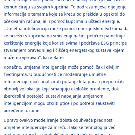
komuniciraju sa svojim kupcima. To podrazumijeva dijeljenje
informacija o temama koje se kreću od prekida u opskrbi do
očekivanih računa, ali i pomoć kupcima u uštedi energije.
„Umjetna inteligencija može pomoći energetskim tvrtkama da
se povežu s kupcima na smisleniji način, potičući pametnije
korištenje energije koje koristi svima i podržava ESG principe
stvaranjem pravednijeg i čišćeg energetskog sustava kojem
možemo vjerovati“, kaže Bates.
Konačno, umjetna inteligencija može pomoći čak i divljim
životinjama. U budućnosti će modeliranje umjetne
inteligencije moći analizirati putanje leta ptica i preporučiti
obnovljive lokacije koje smanjuju ekološke probleme, dok
Iberdrolini postojeći sustavi napajanja umjetnom
inteligencijom mogu otkriti ptice i po potrebi zaustaviti
određene turbine.
Upravo ovakvo modeliranje doista obuhvaća prednosti
umjetne inteligencije za mrežu. Iako se tehnologija već
godinama koristi za poboljšanje postojećih sustava, u