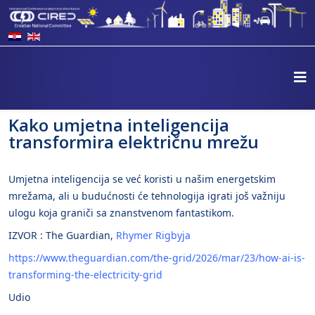
Kako umjetna inteligencija
transformira električnu mrežu
Umjetna inteligencija se već koristi u našim energetskim
mrežama, ali u budućnosti će tehnologija igrati još važniju
ulogu koja graniči sa znanstvenom fantastikom.
IZVOR : The Guardian,
Rhymer Rigbyja
https://www.theguardian.com/the-grid/2026/mar/23/how-ai-is-
transforming-the-electricity-grid
Udio